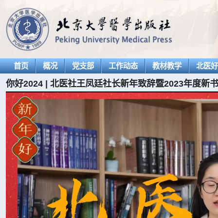
首页
概况
党支部
工作动态
教材教学
北医
你好2024 | 北医社王凤廷社长新年致辞暨2023年度